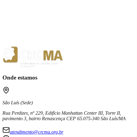
1ª REUNIÃO CDPROF 2026 – ATA FEVEREIRO
2ª REUNIÃO
CDPROF 2026 – ATA MARÇO
3ª REUNIÃO CDPROF 2026 –
ATA ABRIL
4ª REUNIÃO CDPROF 2026 – ATA MAIO
Ano
2025
Ano
2024
Ano
2023
Ano
2022
Onde estamos
São Luís (Sede)
Rua Perdizes, nº 229, Edifício Manhattan Center III, Torre II,
pavimento 3, bairro Renascença CEP 65.075-340 São Luís/MA
atendimento@crcma.org.br