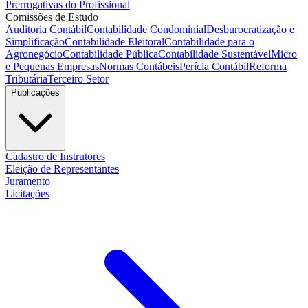
Prerrogativas do Profissional
Comissões de Estudo
Auditoria Contábil
Contabilidade Condominial
Desburocratização e
Simplificação
Contabilidade Eleitoral
Contabilidade para o
Agronegócio
Contabilidade Pública
Contabilidade Sustentável
Micro
e Pequenas Empresas
Normas Contábeis
Perícia Contábil
Reforma
Tributária
Terceiro Setor
Publicações
Cadastro de Instrutores
Eleição de Representantes
Juramento
Licitações